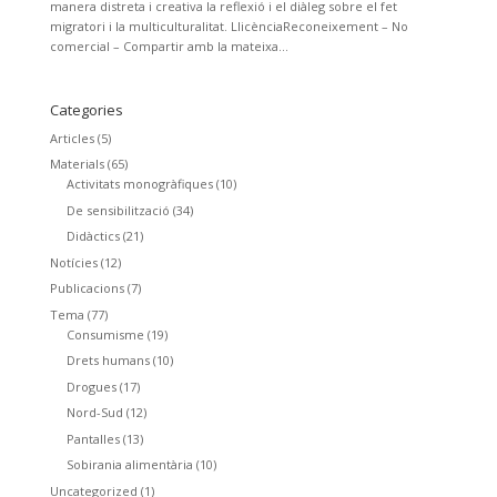
manera distreta i creativa la reflexió i el diàleg sobre el fet
migratori i la multiculturalitat. LlicènciaReconeixement – No
comercial – Compartir amb la mateixa...
Categories
Articles
(5)
Materials
(65)
Activitats monogràfiques
(10)
De sensibilització
(34)
Didàctics
(21)
Notícies
(12)
Publicacions
(7)
Tema
(77)
Consumisme
(19)
Drets humans
(10)
Drogues
(17)
Nord-Sud
(12)
Pantalles
(13)
Sobirania alimentària
(10)
Uncategorized
(1)