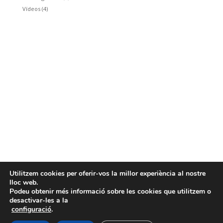
Vídeos
(4)
Utilitzem cookies per oferir-vos la millor experiència al nostre
INICI
QUÈ OFERIM?
lloc web.
FESTA LA TEVA!
Podeu obtenir més informació sobre les cookies que utilitzem o
STOP SEXPREADING
desactivar-les a la
LA COOPERATIVA
CONTACTE
configuració
.