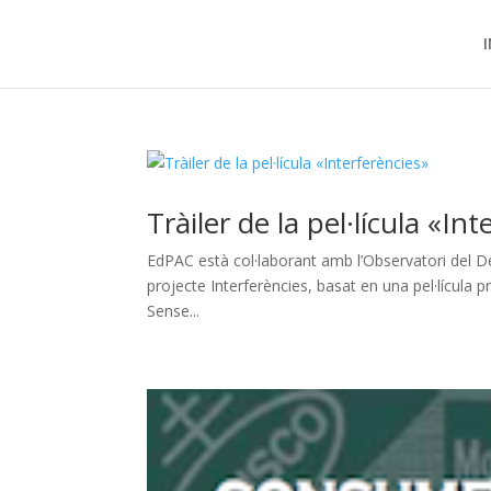
I
Tràiler de la pel·lícula «In
EdPAC està col·laborant amb l’Observatori del Deu
projecte Interferències, basat en una pel·lícula 
Sense...