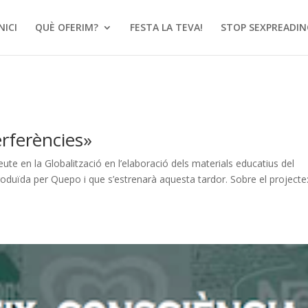
NICI
QUÈ OFERIM?
FESTA LA TEVA!
STOP SEXPREADIN
terferències»
te en la Globalització en l’elaboració dels materials educatius del
produïda per Quepo i que s’estrenarà aquesta tardor. Sobre el projecte