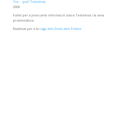
Txe… què? Txetxènia
2008
Fullet per a joves amb informació sobre Txetxènia i la seva
problemàtica
Realitzat per a la
Lliga dels Drets dels Pobles