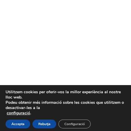
Utilitzem cookies per oferir-vos la millor experiència al nostre
INICI
QUÈ OFERIM?
lloc web.
FESTA LA TEVA!
Podeu obtenir més informació sobre les cookies que utilitzem o
STOP SEXPREADING
desactivar-les a la
LA COOPERATIVA
CONTACTE
configuració
.
Accepta
Rebutja
Configuració
Diseñado por
Elegant Themes
| Desarrollado por
WordPress