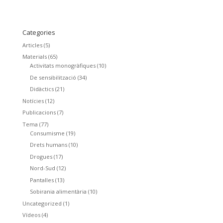
Categories
Articles
(5)
Materials
(65)
Activitats monogràfiques
(10)
De sensibilització
(34)
Didàctics
(21)
Notícies
(12)
Publicacions
(7)
Tema
(77)
Consumisme
(19)
Drets humans
(10)
Drogues
(17)
Nord-Sud
(12)
Pantalles
(13)
Sobirania alimentària
(10)
Uncategorized
(1)
Vídeos
(4)