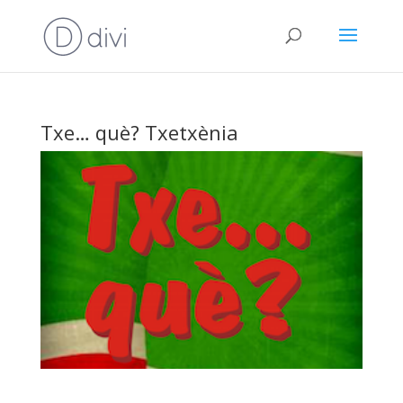
Txe… què? Txetxènia