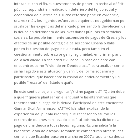
intocable, con el fin, supuestamente, de poner un techo al déficit
público, supondrá en realidad un deterioro del tejido social y
económico de nuestro país. Dicha reforma pone en evidencia,
una vez más, los ingentes esfuerzos de quienes nos gobiernan por
satisfacer las exigencias del mercado priorizando la devolución de
la deuda en detrimento de las inversiones públicas en servicios
sociales. La posible inminente suspensión de pagos de Grecia y los
efectos de un posible contagio a países como España o Italia,
ponen la cuestión del pago de la deuda, pero también el
cuestionamiento sobre su origen y legitimidad, en primer plano
de la actualidad. La sociedad civil hace un paso adelante con
encuentros como “Viviendo en Deudocracia”, para analizar como
se ha llegado a esta situación y definir, de forma soberana y
participativa, qué hacer ante la espiral de endeudamiento y un
posible “rescate” del Estado español.
En este sentido, bajo la pregunta “¿Y si no pagamos?”, “Quién debe
a quién” quiere plantear en el encuentro las alternativas que
tenemos ante el pago de la deuda. Participará en este encuentro
Gunnar Skuli Armannsson (ATTAC Islandia), explicando la
experiencia del pueblo islandés, que rechazando asumir los
errores de quienes han llevado al país al abismo, ha dicho no al
pago de una deuda a todas luces ilegítima. ¿Es una salida “a la
islandesa” la vía de escape? También se compartirán otras salidas
como la que Ecuador puso en marcha en 2007 al auditar su deuda