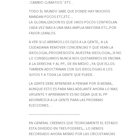
,’CAMBIO CLIMATICO ‘ ETC…
TODO EL MUNDO SABE QUE DONDE HAY MUCHOS
MANDAN POCOS ETC,ETC….
LA GLOBALIZACION ES QUE UNOS POCOS CONTROLAN
CADA VEZ MAS A UNA MAS AMPLIA MAYORIA ETC,,POR
FAVOR LEANLOS.
A VER SI LE ABRIMOS LOS OJOS A LA GENTE,, A LA
CIUDADANIA REMOVER CONCIENCIAS Y QUE VEAN LA
IDEOLOGIA,,PROGRESIOSTA ,NUESTRA IDEOLOGIA,,,SI NO
LO CONSEGUIMOS NUNCA NOS QUITAREMOS DE ENCIMA
A LA DERECHA Y AL PP,, DE EN MEDIO ,,YA QUE ELLOS
TAMBIEN ADOCTRINAN CON SUS IDEOLOGIAS A LOS
SUYOS Y A TODA LA GENTE QUE PUEDE…
LA GENTE DEBE APRENDER A PENSAR POR SI MISMA,,
AUNQUE ESTO ES PARA MAS ADELANTE AHORA LO MAS
URGENTE Y APREMIANTE ES NO DEJAR QUE EL PP
ADORMEZCA A LA GENTE PARA LAS PROXIMAS
ELECCIONES….
———————————————-
EN GENERAL CREEMOS QUE TEORICAMENTE EL ESTADO
ESTA DIVIDIDO EN TRES PODERES,,, LO HEMOS
RECORDADO AHORA MISMO POR LAS CIRCUSTANCIAS