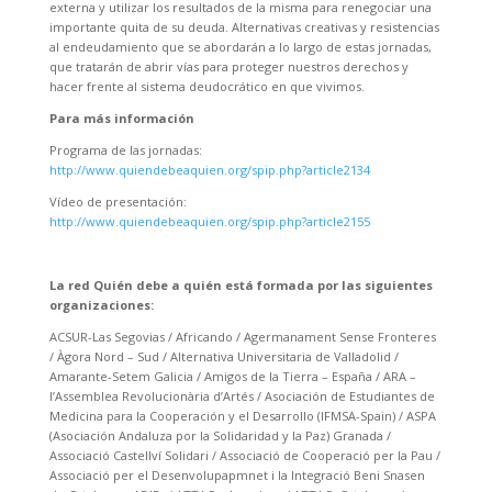
externa y utilizar los resultados de la misma para renegociar una
importante quita de su deuda. Alternativas creativas y resistencias
al endeudamiento que se abordarán a lo largo de estas jornadas,
que tratarán de abrir vías para proteger nuestros derechos y
hacer frente al sistema deudocrático en que vivimos.
Para más información
Programa de las jornadas:
http://www.quiendebeaquien.org/spip.php?article2134
Vídeo de presentación:
http://www.quiendebeaquien.org/spip.php?article2155
La red Quién debe a quién está formada por las siguientes
organizaciones:
ACSUR-Las Segovias / Africando / Agermanament Sense Fronteres
/ Àgora Nord – Sud / Alternativa Universitaria de Valladolid /
Amarante-Setem Galicia / Amigos de la Tierra – España / ARA –
l’Assemblea Revolucionària d’Artés / Asociación de Estudiantes de
Medicina para la Cooperación y el Desarrollo (IFMSA-Spain) / ASPA
(Asociación Andaluza por la Solidaridad y la Paz) Granada /
Associació Castellví Solidari / Associació de Cooperació per la Pau /
Associació per el Desenvolupapmnet i la Integració Beni Snasen