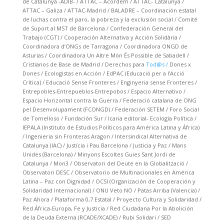
de Catalunya -ADIB- / ATTAC – Acordem / ATTAC- Catalunya /
ATTAC – Galiza / ATTAC-Madrid / BALADRE – Coordinación estatal
de luchas contra el paro, la pobreza y la exclusión social / Comité
de Suport al MST de Barcelona / Confederación General del
Trabajo (CGT) / Cooperación Alternativa y Acción Solidària /
Coordinadora d’ONGs de Tarragona / Coordinadora ONGD de
Asturias / Coordinadora Un Altre Món És Possible de Sabadell /
Cristianos de Base de Madrid / Derechos para
Tod@s /
Dones x
Dones / Ecologistas en Acción / EdPAC (Educació per a l’Acció
Crítica) / Educació Sense Fronteres / Enginyeria sense Fronteres /
Entrepobles-Entrepueblos-Entrepobos / Espacio Alternativo /
Espacio Horizontal contra la Guerra / Federació catalana de ONG
pel Desenvolupament (FCONGD) / Federación SETEM / Foro Social
de Tomelloso / Fundación Sur / Icaria editorial- Ecología Política /
IEPALA (Instituto de Estudios Políticos para América Latina y África)
/ Ingenieria sin Fronteras Aragon / Intersindical Alternativa de
Catalunya (IAC) / Justícia i Pau Barcelona / Justicia y Paz / Mans
Unides (Barcelona) / Minyons Escoltes Guies Sant Jordi de
Catalunya / Mon3 / Observatori del Deute en la Globalització /
Observatori DESC / Observatorio de Multinacionales en América
Latina – Paz con Dignidad / OCSI (Organización de Cooperación y
Solidaridad Internacional) / ONU Veto NO / Patas Arriba (Valencia) /
Paz Ahora / Plataforma 0,7 Estatal / Proyecto Cultura y Solidaridad /
Red África-Europa, Fe y Justicia / Red Ciudadana Por la Abolición
de la Deuda Externa (RCADE/XCADE) / Rubi Solidari / SED