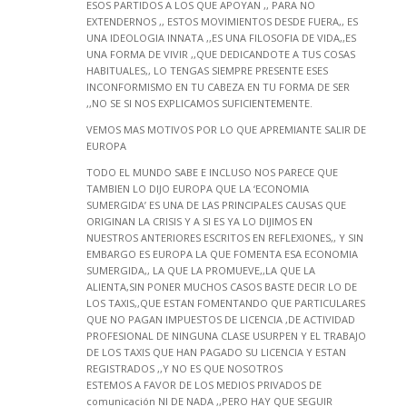
ESOS PARTIDOS A LOS QUE APOYAN ,, PARA NO
EXTENDERNOS ,, ESTOS MOVIMIENTOS DESDE FUERA,, ES
UNA IDEOLOGIA INNATA ,,ES UNA FILOSOFIA DE VIDA,,ES
UNA FORMA DE VIVIR ,,QUE DEDICANDOTE A TUS COSAS
HABITUALES,, LO TENGAS SIEMPRE PRESENTE ESES
INCONFORMISMO EN TU CABEZA EN TU FORMA DE SER
,,NO SE SI NOS EXPLICAMOS SUFICIENTEMENTE.
VEMOS MAS MOTIVOS POR LO QUE APREMIANTE SALIR DE
EUROPA
TODO EL MUNDO SABE E INCLUSO NOS PARECE QUE
TAMBIEN LO DIJO EUROPA QUE LA ‘ECONOMIA
SUMERGIDA’ ES UNA DE LAS PRINCIPALES CAUSAS QUE
ORIGINAN LA CRISIS Y A SI ES YA LO DIJIMOS EN
NUESTROS ANTERIORES ESCRITOS EN REFLEXIONES,, Y SIN
EMBARGO ES EUROPA LA QUE FOMENTA ESA ECONOMIA
SUMERGIDA,, LA QUE LA PROMUEVE,,LA QUE LA
ALIENTA,SIN PONER MUCHOS CASOS BASTE DECIR LO DE
LOS TAXIS,,QUE ESTAN FOMENTANDO QUE PARTICULARES
QUE NO PAGAN IMPUESTOS DE LICENCIA ,DE ACTIVIDAD
PROFESIONAL DE NINGUNA CLASE USURPEN Y EL TRABAJO
DE LOS TAXIS QUE HAN PAGADO SU LICENCIA Y ESTAN
REGISTRADOS ,,Y NO ES QUE NOSOTROS
ESTEMOS A FAVOR DE LOS MEDIOS PRIVADOS DE
comunicación NI DE NADA ,,PERO HAY QUE SEGUIR