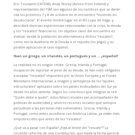
Eric Toussaint (CATDM), Andy Storey (Action from Ireland) y
representantes del 15M son algunos de los nombres que se darán
cita los próximos 7 y 8 de octubre en el encuentro “Viviendo en
deudocracia”. El evento tendrá lugar en el IES Lope de Vega, y
abordará diversas experiencias relacionadas con la crisis, la deuda
y los “rescates” financieros. Un objetivo clave del encuentro es
evaluar desde la población las alternativas a dichos “rescates”,
como son la Auditoria de la Deuda o el repudio (no pago), y su
posible aplicación al caso español.
Iban un griego, un irlandés, un portugués y un…. ¿español?
La realidad no es ningún chiste. Grecia, Irlanda y Portugal,
incapaces de soportar el peso de su deuda, se han visto obligados
a aceptar “rescates” impuestos por la Unión Europea y el Fondo
Monetario Internacional, a imagen y semejanza de los “ajustes
estructurales” aplicados sobre los países endeudados del Sur ya
desde los años setenta. Según los colectivos que integran la red
“Quién debe a quién”, estos falsos rescates van acompañados de
políticas de austeridad y severos recortes sociales que siempre
perjudican a las personas más vulnerables. Grecia, Irlanda y
Portugal, como antes sucediera con América Latina, ya están más
empobrecidos que antes de los “rescates”.
¿Qué va a pasar con España? ¿Está al límite del “rescate”? La
reciente reforma de una Constitución, que hasta la fecha parecía