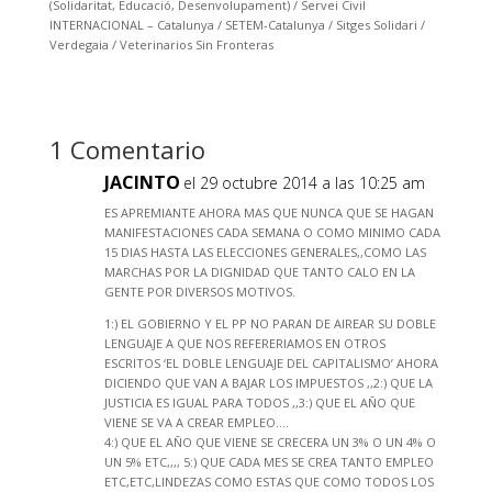
(Solidaritat, Educació, Desenvolupament) / Servei Civil
INTERNACIONAL – Catalunya / SETEM-Catalunya / Sitges Solidari /
Verdegaia / Veterinarios Sin Fronteras
1 Comentario
JACINTO
el 29 octubre 2014 a las 10:25 am
ES APREMIANTE AHORA MAS QUE NUNCA QUE SE HAGAN
MANIFESTACIONES CADA SEMANA O COMO MINIMO CADA
15 DIAS HASTA LAS ELECCIONES GENERALES,,COMO LAS
MARCHAS POR LA DIGNIDAD QUE TANTO CALO EN LA
GENTE POR DIVERSOS MOTIVOS.
1:) EL GOBIERNO Y EL PP NO PARAN DE AIREAR SU DOBLE
LENGUAJE A QUE NOS REFERERIAMOS EN OTROS
ESCRITOS ‘EL DOBLE LENGUAJE DEL CAPITALISMO’ AHORA
DICIENDO QUE VAN A BAJAR LOS IMPUESTOS ,,2:) QUE LA
JUSTICIA ES IGUAL PARA TODOS ,,3:) QUE EL AÑO QUE
VIENE SE VA A CREAR EMPLEO….
4:) QUE EL AÑO QUE VIENE SE CRECERA UN 3% O UN 4% O
UN 5% ETC,,,, 5:) QUE CADA MES SE CREA TANTO EMPLEO
ETC,ETC,LINDEZAS COMO ESTAS QUE COMO TODOS LOS