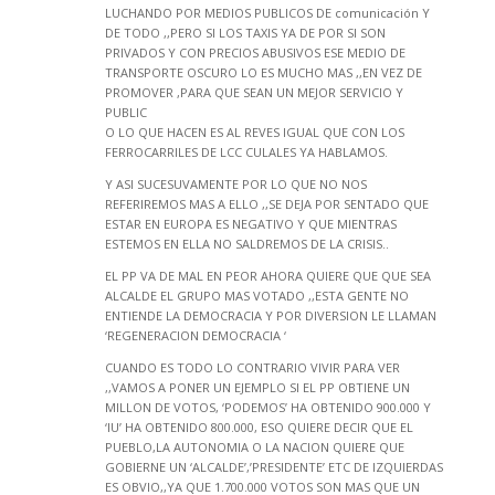
LUCHANDO POR MEDIOS PUBLICOS DE comunicación Y
DE TODO ,,PERO SI LOS TAXIS YA DE POR SI SON
PRIVADOS Y CON PRECIOS ABUSIVOS ESE MEDIO DE
TRANSPORTE OSCURO LO ES MUCHO MAS ,,EN VEZ DE
PROMOVER ,PARA QUE SEAN UN MEJOR SERVICIO Y
PUBLIC
O LO QUE HACEN ES AL REVES IGUAL QUE CON LOS
FERROCARRILES DE LCC CULALES YA HABLAMOS.
Y ASI SUCESUVAMENTE POR LO QUE NO NOS
REFERIREMOS MAS A ELLO ,,SE DEJA POR SENTADO QUE
ESTAR EN EUROPA ES NEGATIVO Y QUE MIENTRAS
ESTEMOS EN ELLA NO SALDREMOS DE LA CRISIS..
EL PP VA DE MAL EN PEOR AHORA QUIERE QUE QUE SEA
ALCALDE EL GRUPO MAS VOTADO ,,ESTA GENTE NO
ENTIENDE LA DEMOCRACIA Y POR DIVERSION LE LLAMAN
‘REGENERACION DEMOCRACIA ‘
CUANDO ES TODO LO CONTRARIO VIVIR PARA VER
,,VAMOS A PONER UN EJEMPLO SI EL PP OBTIENE UN
MILLON DE VOTOS, ‘PODEMOS’ HA OBTENIDO 900.000 Y
‘IU’ HA OBTENIDO 800.000, ESO QUIERE DECIR QUE EL
PUEBLO,LA AUTONOMIA O LA NACION QUIERE QUE
GOBIERNE UN ‘ALCALDE’,’PRESIDENTE’ ETC DE IZQUIERDAS
ES OBVIO,,YA QUE 1.700.000 VOTOS SON MAS QUE UN