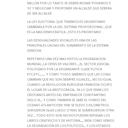
MILLON POR LO TANTO SE DEBEN REUNIR ‘PODEMOS’ E
‘IU’ Y NEGOCIAR Y PROPONER UN ALCALDE QUE DEBERA
DE SER ALCALDE .
LA LEY ELECTORAL QUE TENEMOS ES URGENTISIMO
CAMBIARLA POR LA DEL SISTEMA ‘PROPORCIONAL’,,QUE
ES LA MAS DEMOCRATICA ,,ESTO ES PRIORITARIO ..
LAS DESIGUALDADES SOCIALES ES UNA DE LAS
PRINCIPALES CAUSAS DEL SURJIMIENTO DE LA EXTEMA
DERECHA.
REPETIMOS UNA VEZ MAS VISTOS LA DEGRADACION
MUNDIAL,,LA CRISIS DE VALORES ,,,EL SECTOR JUDICIAL
POLITIZADO POR LA DEGRADANTE CLASE PLITICA
ETC,ETC,,,,,,, Y COMO TOSOS SABEMOS QUE LAS COSAS
CAMBIAN QUE NO SON SIEMPRE IGUALES,,, NO ES IGUAL
CUANDO LA REVOLUCION BURGUESA FRANCESA OCUPO
EL LUGAR DE LA ARISTOCRACIA,, NI LO QUE ERAN LOS
CRISTIANOS ANTES DEL EMPERADOR CONSTANTINO
SIGLO III,,, Y COMO TAMBIEN SE SABE EL FONDO DEL
OCEANO ATLANTICOEN 1969 SE ELEVO 3 KILOMETROS,
SURGIERON ISLAS LUEGO OTRAS SE SUMERGIERON OTRA
VEZ ,, TODO ESTO SON HECHOS PUEDEN REPASAR LOS
LIBROS CIENTIFICOS Y DE HISTORIA,,,, BIEN COMO VEMOS
LA DEGRADACION DE LOS POLITICOS,,, Y LOS ESTADOS