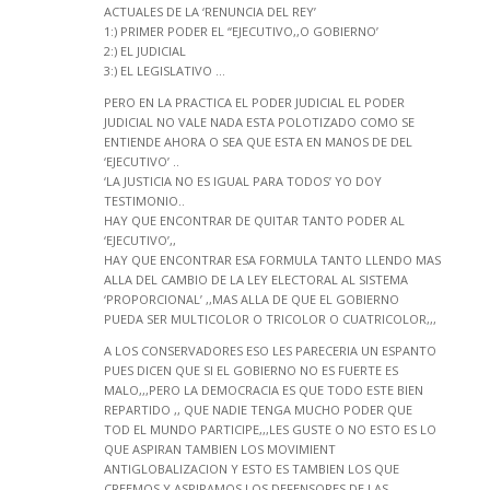
ACTUALES DE LA ‘RENUNCIA DEL REY’
1:) PRIMER PODER EL “EJECUTIVO,,O GOBIERNO’
2:) EL JUDICIAL
3:) EL LEGISLATIVO …
PERO EN LA PRACTICA EL PODER JUDICIAL EL PODER
JUDICIAL NO VALE NADA ESTA POLOTIZADO COMO SE
ENTIENDE AHORA O SEA QUE ESTA EN MANOS DE DEL
‘EJECUTIVO’ ..
‘LA JUSTICIA NO ES IGUAL PARA TODOS’ YO DOY
TESTIMONIO..
HAY QUE ENCONTRAR DE QUITAR TANTO PODER AL
‘EJECUTIVO’,,
HAY QUE ENCONTRAR ESA FORMULA TANTO LLENDO MAS
ALLA DEL CAMBIO DE LA LEY ELECTORAL AL SISTEMA
‘PROPORCIONAL’ ,,MAS ALLA DE QUE EL GOBIERNO
PUEDA SER MULTICOLOR O TRICOLOR O CUATRICOLOR,,,
A LOS CONSERVADORES ESO LES PARECERIA UN ESPANTO
PUES DICEN QUE SI EL GOBIERNO NO ES FUERTE ES
MALO,,,PERO LA DEMOCRACIA ES QUE TODO ESTE BIEN
REPARTIDO ,, QUE NADIE TENGA MUCHO PODER QUE
TOD EL MUNDO PARTICIPE,,,LES GUSTE O NO ESTO ES LO
QUE ASPIRAN TAMBIEN LOS MOVIMIENT
ANTIGLOBALIZACION Y ESTO ES TAMBIEN LOS QUE
CREEMOS Y ASPIRAMOS LOS DEFENSORES DE LAS