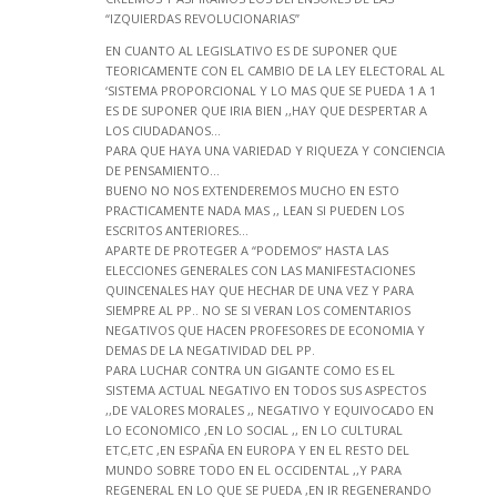
“IZQUIERDAS REVOLUCIONARIAS”
EN CUANTO AL LEGISLATIVO ES DE SUPONER QUE
TEORICAMENTE CON EL CAMBIO DE LA LEY ELECTORAL AL
‘SISTEMA PROPORCIONAL Y LO MAS QUE SE PUEDA 1 A 1
ES DE SUPONER QUE IRIA BIEN ,,HAY QUE DESPERTAR A
LOS CIUDADANOS…
PARA QUE HAYA UNA VARIEDAD Y RIQUEZA Y CONCIENCIA
DE PENSAMIENTO…
BUENO NO NOS EXTENDEREMOS MUCHO EN ESTO
PRACTICAMENTE NADA MAS ,, LEAN SI PUEDEN LOS
ESCRITOS ANTERIORES…
APARTE DE PROTEGER A “PODEMOS” HASTA LAS
ELECCIONES GENERALES CON LAS MANIFESTACIONES
QUINCENALES HAY QUE HECHAR DE UNA VEZ Y PARA
SIEMPRE AL PP.. NO SE SI VERAN LOS COMENTARIOS
NEGATIVOS QUE HACEN PROFESORES DE ECONOMIA Y
DEMAS DE LA NEGATIVIDAD DEL PP.
PARA LUCHAR CONTRA UN GIGANTE COMO ES EL
SISTEMA ACTUAL NEGATIVO EN TODOS SUS ASPECTOS
,,DE VALORES MORALES ,, NEGATIVO Y EQUIVOCADO EN
LO ECONOMICO ,EN LO SOCIAL ,, EN LO CULTURAL
ETC,ETC ,EN ESPAÑA EN EUROPA Y EN EL RESTO DEL
MUNDO SOBRE TODO EN EL OCCIDENTAL ,,Y PARA
REGENERAL EN LO QUE SE PUEDA ,EN IR REGENERANDO