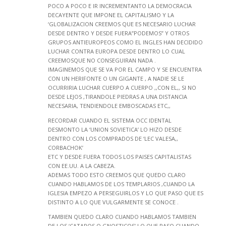
POCO A POCO E IR INCREMENTANTO LA DEMOCRACIA
DECAYENTE QUE IMPONE EL CAPITALISMO Y LA
‘GLOBALIZACION CREEMOS QUE ES NECESARIO LUCHAR
DESDE DENTRO Y DESDE FUERA”PODEMOS” Y OTROS
GRUPOS ANTIEUROPEOS COMO EL INGLES HAN DECIDIDO
LUCHAR CONTRA EUROPA DESDE DENTRO LO CUAL
CREEMOSQUE NO CONSEGUIRAN NADA .
IMAGINEMOS QUE SE VA POR EL CAMPO Y SE ENCUENTRA
CON UN HERIFONTE O UN GIGANTE , A NADIE SE LE
OCURRIRIA LUCHAR CUERPO A CUERPO ,,CON EL,, SI NO
DESDE LEJOS ,TIRANDOLE PIEDRAS A UNA DISTANCIA
NECESARIA, TENDIENDOLE EMBOSCADAS ETC,,
RECORDAR CUANDO EL SISTEMA OCC IDENTAL
DESMONTO LA ‘UNION SOVIETICA’ LO HIZO DESDE
DENTRO CON LOS COMPRADOS DE ‘LEC VALESA,,
CORBACHOK’
ETC Y DESDE FUERA TODOS LOS PAISES CAPITALISTAS
CON EE.UU. A LA CABEZA.
ADEMAS TODO ESTO CREEMOS QUE QUEDO CLARO
CUANDO HABLAMOS DE LOS TEMPLARIOS ,CUANDO LA
IGLESIA EMPEZO A PERSEGUIRLOS Y LO QUE PASO QUE ES
DISTINTO A LO QUE VULGARMENTE SE CONOCE .
TAMBIEN QUEDO CLARO CUANDO HABLAMOS TAMBIEN
DE LOS ‘CATAROS O GNOSTICOS’ LO QUE PASO CUANDO