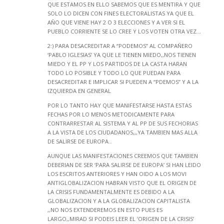
QUE ESTAMOS EN ELLO SABEMOS QUE ES MENTIRA Y QUE
SOLO LO DICEN CON FINES ELECTORALISTAS YA QUE EL
AÑO QUE VIENE HAY 2 O 3 ELECCIONES Y A VER SI EL
PUEBLO CORRIENTE SE LO CREE Y LOS VOTEN OTRA VEZ…
2:) PARA DESACREDITAR A “PODEMOS” AL COMPAÑERO
‘PABLO IGLESIAS’ YA QUE LE TIENEN MIEDO,,NOS TIENEN
MIEDO Y EL PP Y LOS PARTIDOS DE LA CASTA HARAN
TODO LO POSIBLE Y TODO LO QUE PUEDAN PARA
DESACREDITAR E IMPLICAR SI PUEDEN A “PDEMOS” Y A LA
IZQUIERDA EN GENERAL
POR LO TANTO HAY QUE MANIFESTARSE HASTA ESTAS
FECHAS POR LO MENOS METODICAMENTE PARA
CONTRARRESTAR AL SISTEMA Y AL PP DE SUS FECHORIAS
A LA VISTA DE LOS CIUDADANOS,,,YA TAMBIEN MAS ALLA
DE SALIRSE DE EUROPA..
AUNQUE LAS MANIFESTACIONES CREEMOS QUE TAMBIEN
DEBERIAN DE SER ‘PARA SALIRSE DE EUROPA’ SI HAN LEIDO
LOS ESCRITOS ANTERIORES Y HAN OIDO A LOS MOVI
ANTIGLOBALIZACION HABRAN VISTO QUE EL ORIGEN DE
LA CRISIS FUNDAMENTALMENTE ES DEBIDO A LA
GLOBALIZACION Y A LA GLOBALIZACION CAPITALISTA
,,NO NOS EXTENDEREMOS EN ESTO PUES ES
LARGO,,MIRAD SI PODEIS LEER EL ‘ORIGEN DE LA CRISIS’