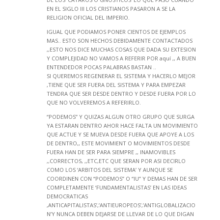
EN EL SIGLO III LOS CRISTIANOS PASARON A SE LA
RELIGION OFICIAL DEL IMPERIO.
IGUAL QUE PODIAMOS PONER CIENTOS DE EJEMPLOS
MAS.. ESTO SON HECHOS DEBIDAMENTE CONTACTADOS
,,ESTO NOS DICE MUCHAS COSAS QUE DADA SU EXTESION
Y COMPLEJIDAD NO VAMOS A REFERIR POR aquí ,, A BUEN
ENTENDEDOR POCAS PALABRAS BASTAN ..
SI QUEREMOS REGENERAR EL SISTEMA Y HACERLO MEJOR
,TIENE QUE SER FUERA DEL SISTEMA Y PARA EMPEZAR
TENDRA QUE SER DESDE DENTRO Y DESDE FUERA POR LO
QUE NO VOLVEREMOS A REFERIRLO.
“PODEMOS” Y QUIZAS ALGUN OTRO GRUPO QUE SURGA
YA ESTARAN DENTRO AHOR HACE FALTA UN MOVIMIENTO
QUE ACTUE Y SE MUEVA DESDE FUERA QUE APOYE A LOS
DE DENTRO,, ESTE MOVIMIENT O MOVIMIENTOS DESDE
FUERA HAN DE SER PARA SIEMPRE ,, INAMOVIBLES
,,CORRECTOS, ,,ETC,ETC QUE SERAN POR ASI DECIRLO
COMO LOS ‘ARBITOS DEL SISTEMA’ Y AUNQUE SE
COORDINEN CON “PODEMOS” O “IU” Y DEMAS HAN DE SER
COMPLETAMENTE ‘FUNDAMENTALISTAS’ EN LAS IDEAS
DEMOCRATICAS
,ANTICAPITALISTAS’,’ANTIEUROPEOS’,’ANTIGLOBALIZACIO
N’Y NUNCA DEBEN DEJARSE DE LLEVAR DE LO QUE DIGAN