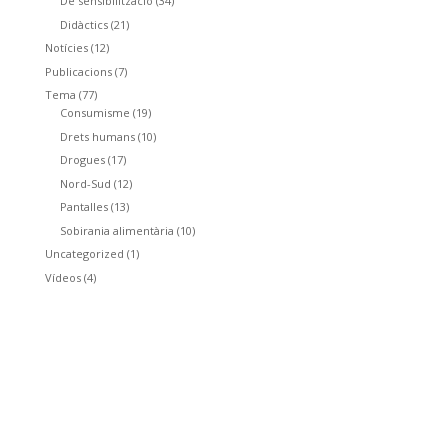
De sensibilització
(34)
Didàctics
(21)
Notícies
(12)
Publicacions
(7)
Tema
(77)
Consumisme
(19)
Drets humans
(10)
Drogues
(17)
Nord-Sud
(12)
Pantalles
(13)
Sobirania alimentària
(10)
Uncategorized
(1)
Vídeos
(4)