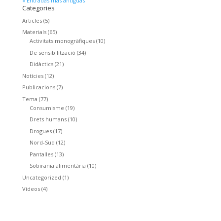
« Entradas más antiguas
Categories
Articles
(5)
Materials
(65)
Activitats monogràfiques
(10)
De sensibilització
(34)
Didàctics
(21)
Notícies
(12)
Publicacions
(7)
Tema
(77)
Consumisme
(19)
Drets humans
(10)
Drogues
(17)
Nord-Sud
(12)
Pantalles
(13)
Sobirania alimentària
(10)
Uncategorized
(1)
Vídeos
(4)