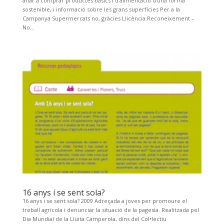
anar a comprar productes bàsics i d’alimentació d’una forma
sostenible, i informació sobre les grans superfícies Per a la
Campanya Supermercats no, gràcies Llicència Reconeixement –
No...
16 anys i se sent sola?
16 anys i se sent sola? 2009 Adreçada a joves per promoure el
treball agrícola i denunciar la situació de la pagesia. Realitzada pel
Dia Mundial de la Lluita Camperola, dins del Col•lectiu