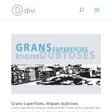
Grans superfícies, ètiques dubtoses
Grans superfícies, ètiques dubtoses 2007 Fullet amb propostes per