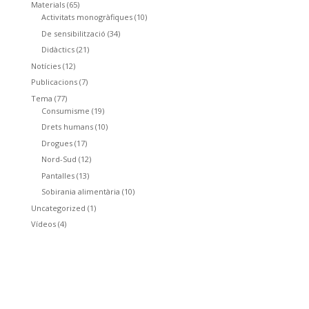
Materials
(65)
Activitats monogràfiques
(10)
De sensibilització
(34)
Didàctics
(21)
Notícies
(12)
Publicacions
(7)
Tema
(77)
Consumisme
(19)
Drets humans
(10)
Drogues
(17)
Nord-Sud
(12)
Pantalles
(13)
Sobirania alimentària
(10)
Uncategorized
(1)
Vídeos
(4)