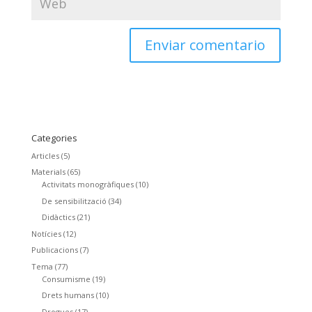
Categories
Articles
(5)
Materials
(65)
Activitats monogràfiques
(10)
De sensibilització
(34)
Didàctics
(21)
Notícies
(12)
Publicacions
(7)
Tema
(77)
Consumisme
(19)
Drets humans
(10)
Drogues
(17)