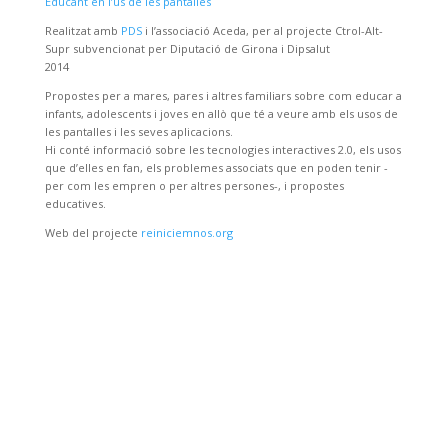
Educant en l’ús de les pantalles
Realitzat amb
PDS
i l’associació Aceda, per al projecte Ctrol-Alt-
Supr subvencionat per Diputació de Girona i Dipsalut
2014
Propostes per a mares, pares i altres familiars sobre com educar a
infants, adolescents i joves en allò que té a veure amb els usos de
les pantalles i les seves aplicacions.
Hi conté informació sobre les tecnologies interactives 2.0, els usos
que d’elles en fan, els problemes associats que en poden tenir -
per com les empren o per altres persones-, i propostes
educatives.
Web del projecte
reiniciemnos.org