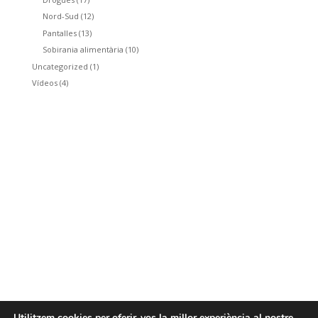
Nord-Sud
(12)
Pantalles
(13)
Sobirania alimentària
(10)
Uncategorized
(1)
Vídeos
(4)
Utilitzem cookies per oferir-vos la millor experiència al nostre