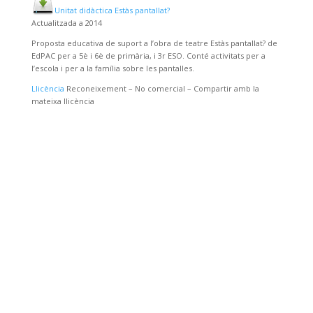
Unitat didàctica Estàs pantallat?
Actualitzada a 2014
Proposta educativa de suport a l’obra de teatre Estàs pantallat? de
EdPAC per a 5è i 6è de primària, i 3r ESO. Conté activitats per a
l’escola i per a la família sobre les pantalles.
Llicència
Reconeixement – No comercial – Compartir amb la
mateixa llicència