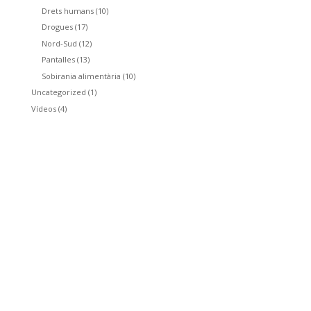
Drets humans
(10)
Drogues
(17)
Nord-Sud
(12)
Pantalles
(13)
Sobirania alimentària
(10)
Uncategorized
(1)
Vídeos
(4)