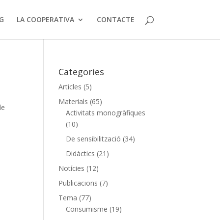
G
LA COOPERATIVA
CONTACTE
Categories
Articles
(5)
Materials
(65)
de
Activitats monogràfiques
(10)
De sensibilització
(34)
Didàctics
(21)
Notícies
(12)
Publicacions
(7)
Tema
(77)
Consumisme
(19)