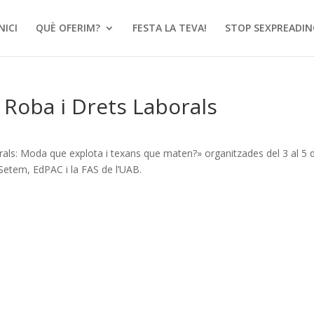
NICI
QUÈ OFERIM?
FESTA LA TEVA!
STOP SEXPREADIN
Roba i Drets Laborals
als: Moda que explota i texans que maten?» organitzades del 3 al 5 
etem, EdPAC i la FAS de l’UAB.